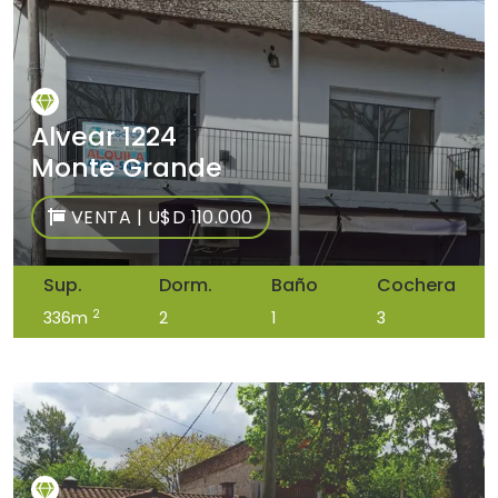
Alvear 1224
Monte Grande
VENTA | U$D 110.000
Sup.
Dorm.
Baño
Cochera
2
336m
2
1
3