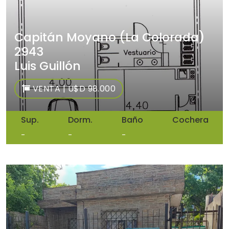
Capitán Moyano (La Colorada)
2943
Luis Guillón
VENTA | U$D 98.000
Sup.
Dorm.
Baño
Cochera
-
-
-