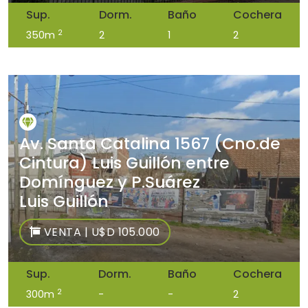
Sup.
Dorm.
Baño
Cochera
2
350m
2
1
2
Av. Santa Catalina 1567 (Cno.de
Cintura) Luis Guillón entre
Domínguez y P.Suárez
Luis Guillón
VENTA | U$D 105.000
Sup.
Dorm.
Baño
Cochera
2
300m
-
-
2