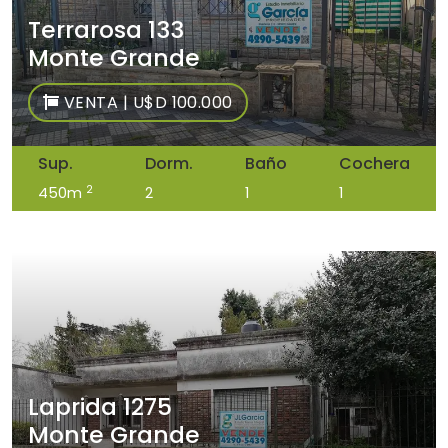
Terrarosa 133
Monte Grande
VENTA | U$D 100.000
Sup.
Dorm.
Baño
Cochera
2
450m
2
1
1
Laprida 1275
Monte Grande