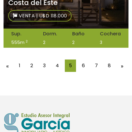
Costa del Este
VENTA | U$D 118.000
Sup.
Dorm.
Baño
Cochera
2
555m
2
2
3
«
1
2
3
4
5
6
7
8
»