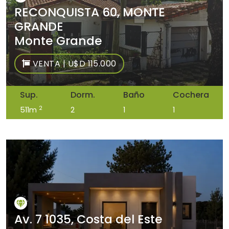
RECONQUISTA 60, MONTE
GRANDE
Monte Grande
VENTA | U$D 115.000
Sup.
Dorm.
Baño
Cochera
2
511m
2
1
1
Av. 7 1035, Costa del Este