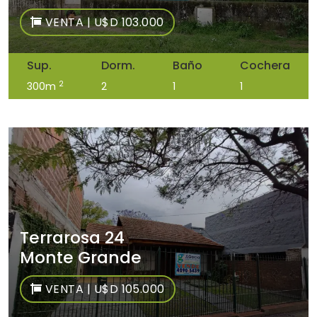
VENTA | U$D 103.000
Sup.
Dorm.
Baño
Cochera
2
300m
2
1
1
Terrarosa 24
Monte Grande
VENTA | U$D 105.000